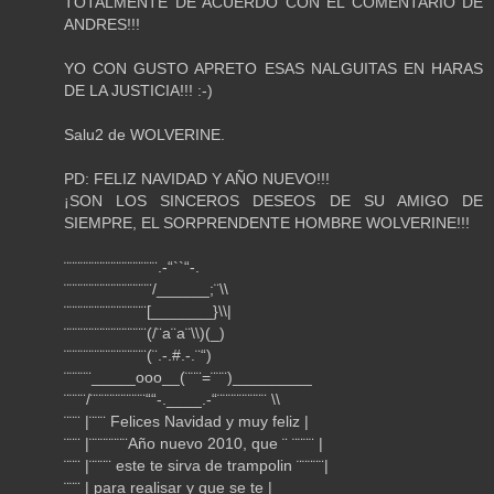
TOTALMENTE DE ACUERDO CON EL COMENTARIO DE
ANDRES!!!
YO CON GUSTO APRETO ESAS NALGUITAS EN HARAS
DE LA JUSTICIA!!! :-)
Salu2 de WOLVERINE.
PD: FELIZ NAVIDAD Y AÑO NUEVO!!!
¡SON LOS SINCEROS DESEOS DE SU AMIGO DE
SIEMPRE, EL SORPRENDENTE HOMBRE WOLVERINE!!!
¨¨¨¨¨¨¨¨¨¨¨¨¨¨¨¨¨.-“``“-.
¨¨¨¨¨¨¨¨¨¨¨¨¨¨¨¨/______;¨\\
¨¨¨¨¨¨¨¨¨¨¨¨¨¨¨[_______}\\|
¨¨¨¨¨¨¨¨¨¨¨¨¨¨¨(/¨a¨a¨\\)(_)
¨¨¨¨¨¨¨¨¨¨¨¨¨¨¨(¨.-.#.-.¨“)
¨¨¨¨¨_____ooo__(¨¨¨=¨¨¨)_________
¨¨¨¨/¨¨¨¨¨¨¨¨¨¨““-.____.-“¨¨¨¨¨¨¨¨¨ \\
¨¨¨ |¨¨¨ Felices Navidad y muy feliz |
¨¨¨ |¨¨¨¨¨¨¨Año nuevo 2010, que ¨ ¨¨¨¨ |
¨¨¨ |¨¨¨¨ este te sirva de trampolin ¨¨¨¨¨|
¨¨¨ | para realisar y que se te |