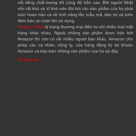
nổi tiếng chất lượng tốt cùng độ bền cao. Bởi người Nhật
vốn rất khó và kĩ tính nên đòi hỏi các sản phẩm của họ phải
luôn hoàn hảo cả về tính năng lẫn mẫu mã, tiện lợi và luôn
đảm bảo an toàn khi sử dụng.
Amazon Nhật
là trang thương mại điện tự với nhiều loại mặt
hàng khác nhau. Ngoài những sản phẩm được bán bởi
Amazon thì còn có rất nhiều người bán khác. Amazon cho
phép các cá nhân, công ty, của hàng đăng ký tài khoản
Amazon và bày bán những sản phẩm của họ tại đây.
Responder