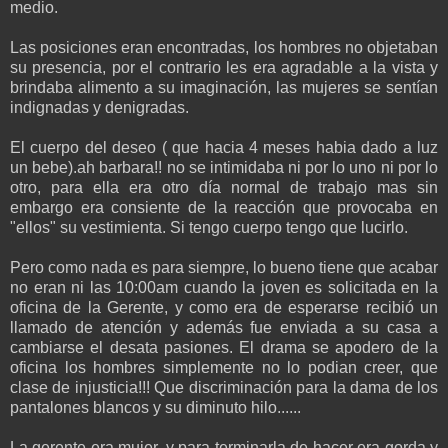
medio.
Las posiciones eran encontradas, los hombres no objetaban
su presencia, por el contrario les era agradable a la vista y
brindaba alimento a su imaginación, las mujeres se sentían
indignadas y denigradas.
El cuerpo del deseo ( que hacia 4 meses habia dado a luz
un bebe).ah barbara!! no se intimidaba ni por lo uno ni por lo
otro, para ella era otro día normal de trabajo mas sin
embargo era consiente de la reacción que provocaba en
"ellos" su vestimienta. Si tengo cuerpo tengo que lucirlo.
Pero como nada es para siempre, lo bueno tiene que acabar
no eran ni las 10:00am cuando la joven es solicitada en la
oficina de la Gerente, y como era de esperarse recibió un
llamado de atención y además fue enviada a su casa a
cambiarse el desata pasiones. El drama se apodero de la
oficina los hombres simplemente no lo podian creer, que
clase de injusticia!!! Que discriminación para la dama de los
pantalones blancos y su diminuto hilo......
La gerente era mujer, y para terminarla de hacer era gorda y