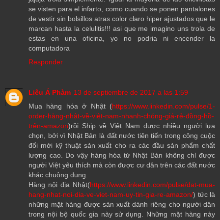
se visten para el infarto, como cuando se ponen pantalones
de vestir sin bolsillos atras color claro hiper ajustados que le
marcan hasta la celulitis!!! asi que me imagino uns trola de
estas en una oficina, yo no podria ni encender la
computadora
Responder
Liêu Á Phàm
13 de septiembre de 2017 a las 1:59
Mua hàng hóa ở Nhật (
https://www.linkedin.com/pulse/1-
order-hàng-nhật-về-việt-nam-nhanh-chóng-giá-rẻ-đồng-hồ-
trên-amazon
)rồi Ship về Việt Nam được nhiều người lựa
chọn, bởi vì Nhật Bản là đất nước tiên tiến trong công cuộc
đổi mới kỹ thuật sản xuất cho ra các đầu sản phẩm chất
lượng cao. Do vậy hàng hóa từ Nhật Bản không chỉ được
người Việt yêu thích mà còn được cư dân trên các đất nước
khác chuộng dụng.
Hàng nội địa Nhật(
https://www.linkedin.com/pulse/dat-mua-
hang-nhat-noi-dia-ve-viet-nam-uy-tin-gia-re-amazon/
) tức là
những mặt hàng được sản xuất dành riêng cho người dân
trong nội bộ quốc gia này sử dụng. Những mặt hàng này