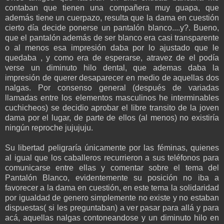
contaban que tienen una compañera muy guapa, que
además tiene un cuerpazo, resulta que la dama en cuestión
cierto día decide ponerse un pantalón blanco....y?. Bueno,
que el pantalón además de ser blanco era casi transparente
o al menos esa impresión daba por lo ajustado que le
quedaba , y como era de esperarse, atravez de el podía
verse un diminuto hilo dental, que ademas daba la
impresión de querer desaparecer en medio de aquellas dos
nalgas. Por consenso general (después de variadas
llamadas entre los elementos masculinos he interminables
cuchicheos) se decidio aprobar el libre transito de la joven
dama por el lugar, de parte de ellos (al menos) no existiría
ningún reproche jujujuju.
Su libertad peligraría únicamente por las féminas, quienes
al igual que los caballeros recurrieron a sus teléfonos para
comunicarse entre ellas y comentar sobre el tema del
Pantalón Blanco, evidentemente su posición no iba a
favorecer a la dama en cuestión, en este tema la solidaridad
por igualdad de genero simplemente no existe y no estaban
dispuestas( si les preguntaban) a ver pasar para allá y para
acá, aquellas nalgas contoneandose y un diminuto hilo en