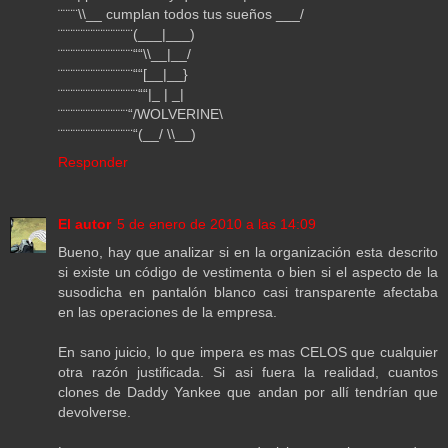
¨¨¨¨\\__ cumplan todos tus sueños ___/
¨¨¨¨¨¨¨¨¨¨¨¨¨¨¨(___|___)
¨¨¨¨¨¨¨¨¨¨¨¨¨¨¨““\\__|__/
¨¨¨¨¨¨¨¨¨¨¨¨¨¨¨““[__|__}
¨¨¨¨¨¨¨¨¨¨¨¨¨¨¨¨““|_ | _|
¨¨¨¨¨¨¨¨¨¨¨¨¨¨“/WOLVERINE\
¨¨¨¨¨¨¨¨¨¨¨¨¨¨¨“(__/ \\__)
Responder
El autor
5 de enero de 2010 a las 14:09
Bueno, hay que analizar si en la organización esta descrito
si existe un código de vestimenta o bien si el aspecto de la
susodicha en pantalón blanco casi transparente afectaba
en las operaciones de la empresa.
En sano juicio, lo que impera es mas CELOS que cualquier
otra razón justificada. Si asi fuera la realidad, cuantos
clones de Daddy Yankee que andan por allí tendrían que
devolverse.