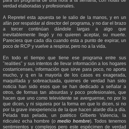
para un programa de una hora a la semana, con notas de
verdad elaboradas y profesionales.
A Repretel esta apuesta se le salio de la manos, y en un
afán por respaldar al director del programa, y no dar el brazo
a torcer continúan dándole largas a algo que
inevitablemente llegó y no quieren aceptar, su muerte.
Pareciera que cada día cuando esta a punto de expirar, un
poco de RCP y vuelve a respirar, pero no a la vida.
En todo el tiempo que tiene ese programa entre sus
"realities" y sus intentos de llevar información a los hogares
costarricenses, información que sirve para poco, no aporta
mucho, y q en la mayoría de los casos es exagerada,
maquillada y sobreactuada, quienes de verdad han sido
noticia han sido esos que se han dedicado a señalar a
otros, de formas tan absurdas y poco profesionales, que
hacen que uno como televidente se averguense, no por lo
que dicen, y ni siquiera por la forma en que lo dicen, si no
por la grave inexperiencia de la que hacen alarde día a día.
Pelada tras pelada, un patético Gilberto Valencia, la
ridiculez echa hombre (
o
medio
hombre
). Todos tenemos
sentimientos y complejos pero este espécimen de verdad