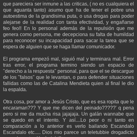
que pareciera ser inmune a las criticas, ( no es cualquiera el
que aguanta tanto) asumo que ha de tener el pobre una
autoestima de la grandisima puta, o usa drogas para poder
alejarse de la realidad con tanta efectividad, y engañarse
feo feo!! En lo personal además de la repulsión que me
genera como persona, me decepciona su falta de humildad
para reconocer su incapacidad para sacar la tarea que se
espera de alguien que se haga llamar comunicador.
El programa empezó mal, siguió mal y terminara mal. Error
tras error, el programa termino siendo un espacio de
"derecho a la respuesta" personal, para que el se descargue
de los "falsos" que le levantan, o para defender situaciones
fallidas como las de Catalina Mendieta quien al final le dio
la espalda.
Otra cosa, por amor a Jesús Cristo, que es esa ropita que le
encaraman??? Y que me dicen del peinado?????' q pena
pero si me da mucha risa jajajaja. Un galán wannabe que
se quedo en el intento. Y así....Lo peor o ni tanto en
comparación a lo anterior es verlo bailando Escandalo
Escandalo etc..... Dios mio parece un teletubbie drogadicto