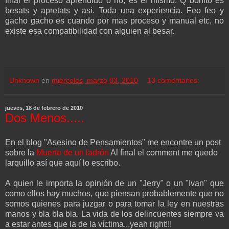
final el proceso aprendido o no, es el mismo. Q bonito es
besats y apretats y así. Toda una experiencia. Feo feo y
gacho gacho es cuando por mas proceso y manual etc, no
existe esa compatibilidad con alguien al besar.
Unknown
en
miércoles, marzo 03, 2010
13 comentarios:
jueves, 18 de febrero de 2010
Dos Menos.....
En el blog "Asesino de Pensamientos" me encontre un post
sobre la
Muerte de un ladrón
Al final el comment me quedo
larquillo así que aquí lo escribo.
A quien le importa la opinión de un "Jerry" o un "Ivan" que
como ellos hay muchos, que piensan probablemente que no
somos quienes para juzgar o para tomar la ley en nuestras
manos y bla bla bla. La vida de los delincuentes siempre va
a estar antes que la de la víctima...yeah right!!!