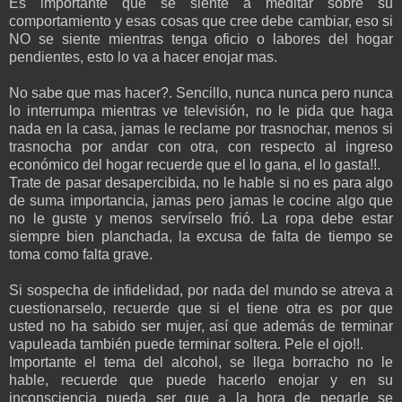
Es importante que se siente a meditar sobre su
comportamiento y esas cosas que cree debe cambiar, eso si
NO se siente mientras tenga oficio o labores del hogar
pendientes, esto lo va a hacer enojar mas.
No sabe que mas hacer?. Sencillo, nunca nunca pero nunca
lo interrumpa mientras ve televisión, no le pida que haga
nada en la casa, jamas le reclame por trasnochar, menos si
trasnocha por andar con otra, con respecto al ingreso
económico del hogar recuerde que el lo gana, el lo gasta!!.
Trate de pasar desapercibida, no le hable si no es para algo
de suma importancia, jamas pero jamas le cocine algo que
no le guste y menos servírselo frió. La ropa debe estar
siempre bien planchada, la excusa de falta de tiempo se
toma como falta grave.
Si sospecha de infidelidad, por nada del mundo se atreva a
cuestionarselo, recuerde que si el tiene otra es por que
usted no ha sabido ser mujer, así que además de terminar
vapuleada también puede terminar soltera. Pele el ojo!!.
Importante el tema del alcohol, se llega borracho no le
hable, recuerde que puede hacerlo enojar y en su
inconsciencia pueda ser que a la hora de pegarle se