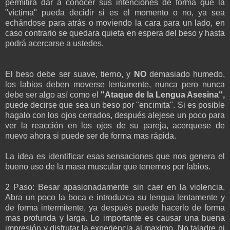
permitira dar a conocer sus intenciones de forma que la
"víctima" pueda decidir si es el momento o no, ya sea
echándose para atrás o moviendo la cara para un lado, en
caso contrario se quedara quieta en espera del beso y hasta
podrá acercarse a ustedes.
El beso debe ser suave, tierno, y
NO
demasiado humedo,
los labios deben moverse lentamente, nunca pero nunca
debe ser algo así como el
"Ataque de la Lengua Asesina",
puede decirse que sea un beso por "encimita". Si es posible
hagalo con los ojos cerrados, después alejese un poco para
ver la reacción en los ojos de su pareja, acerquese de
nuevo ahora si puede ser de forma mas rápida.
La idea es identificar esas sensaciones que nos genera el
bueno uso de la masa muscular que tenemos por labios.
2 Paso: Besar apasionadamente sin caer en la violencia.
Abra un poco la boca e introduzca su lengua lentamente y
de forma intermitente, ya después puede hacerlo de forma
mas profunda y larga. Lo importante es causar una buena
impresión y disfrutar la experiencia al maximo. No taladre ni