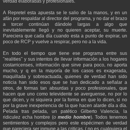
verdad elaboradas y profesionales.
A Repretel esta apuesta se le salio de la manos, y en un
afán por respaldar al director del programa, y no dar el brazo
a torcer continúan dándole largas a algo que
inevitablemente llegó y no quieren aceptar, su muerte.
Pareciera que cada día cuando esta a punto de expirar, un
poco de RCP y vuelve a respirar, pero no a la vida.
En todo el tiempo que tiene ese programa entre sus
"realities" y sus intentos de llevar información a los hogares
costarricenses, información que sirve para poco, no aporta
mucho, y q en la mayoría de los casos es exagerada,
maquillada y sobreactuada, quienes de verdad han sido
noticia han sido esos que se han dedicado a señalar a
otros, de formas tan absurdas y poco profesionales, que
hacen que uno como televidente se averguense, no por lo
que dicen, y ni siquiera por la forma en que lo dicen, si no
por la grave inexperiencia de la que hacen alarde día a día.
Pelada tras pelada, un patético Gilberto Valencia, la
ridiculez echa hombre (
o
medio
hombre
). Todos tenemos
sentimientos y complejos pero este espécimen de verdad
que pareciera ser inmune a las criticas, ( no es cualquiera el