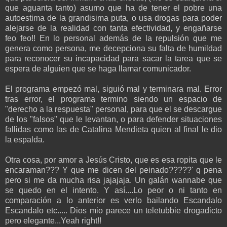
que aguanta tanto) asumo que ha de tener el pobre una
autoestima de la grandisima puta, o usa drogas para poder
alejarse de la realidad con tanta efectividad, y engañarse
feo feo!! En lo personal además de la repulsión que me
genera como persona, me decepciona su falta de humildad
para reconocer su incapacidad para sacar la tarea que se
espera de alguien que se haga llamar comunicador.
El programa empezó mal, siguió mal y terminara mal. Error
tras error, el programa termino siendo un espacio de
"derecho a la respuesta" personal, para que el se descargue
de los "falsos" que le levantan, o para defender situaciones
fallidas como las de Catalina Mendieta quien al final le dio
la espalda.
Otra cosa, por amor a Jesús Cristo, que es esa ropita que le
encaraman??? Y que me dicen del peinado?????' q pena
pero si me da mucha risa jajajaja. Un galán wannabe que
se quedo en el intento. Y así....Lo peor o ni tanto en
comparación a lo anterior es verlo bailando Escandalo
Escandalo etc..... Dios mio parece un teletubbie drogadicto
pero elegante...Yeah right!!