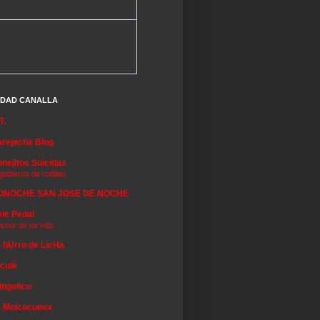
EDAD CANALLA
T.
repicha Blog
nejitos Suicidas
 gobierno de rodillas
ONOCHE SAN JOSE DE NOCHE
le Pedal
 amor de mi vida
 bUrro de LicHa
 culé
ingotico
a Melcocueva