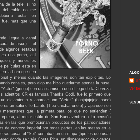
a de la tele, si no
a del cable no me
debería estar en
í fue, mas que una
onde llegue a canal
ara de asco)... el
 de algunos estaban
 es una porno, así
 quien, y menos los
e películas esta en
 sea la hora que sea
ALGO
ional y menos cuando las imagenes son tan explicitas. Lo
U
asando canales, pero algo me hizo quedarme apenas la puse,
"Actor" (gringo) con una camiseta con el logo de la Cerveza
Ver to
is adentros CR es famosa Thanks God!, fue lo primero que
un alejamiento y aparece una "Actriz" (buajajajajaja osea)
SEGU
e es un saloncillo barato (Tipo chicharronera) y aparecen en
o menesteres que la primera para los que no entienden (
sorpresa, al mejor estilo de San Buenaventura o La pensión
nas en las que promocionan productos de los patrocinadores
as de cerveza imperial por todas partes, en las mesas en la
 otras cosas el "Set" contaba con un mapa (tipo los que usan
pared donde se veía Costa Rica, un dispensador de cigarros