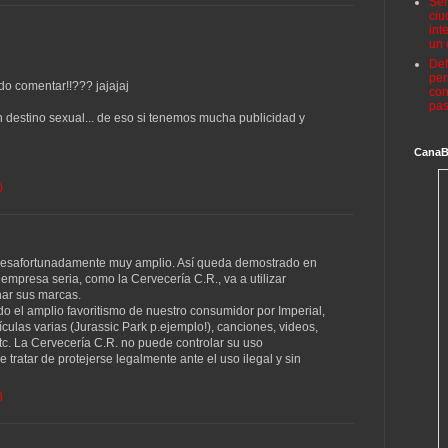
Señ
ciu
int
un 
Def
per
 comentar!!??? jajajaj
con
pas
 destino sexual... de eso si tenemos mucha publicidad y
Cana
0
desafortunadamente muy amplio. Así queda demostrado en
mpresa seria, como la Cervecería C.R., va a utilizar
nar sus marcas.
o el amplio favoritismo de nuestro consumidor por Imperial,
ulas varias (Jurassic Park p.ejemplo!), canciones, videos,
etc. La Cervecería C.R. no puede controlar su uso
 tratar de protejerse legalmente ante el uso ilegal y sin
8