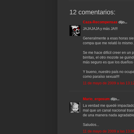
12 comentarios:
Caza-Recompensas
dijo...
JAJAJAJA y más JA!!!
Generalmente a esas horas siem
compa que me relató lo mismo.
Se me hace difícil creer en un 
birritas, el otro mozote se gui
más seguro es que los dueños del
Y bueno, nuestro país no ocupa
como paraíso sexual!!!
11 de mayo de 2009 a las 13:1
Mario_ergosum
dijo...
La verdad me quedé impactado 
mal que un canal nacional tras
de una manera nada agradable
Saludos...
11 de mayo de 2009 a las 13:3