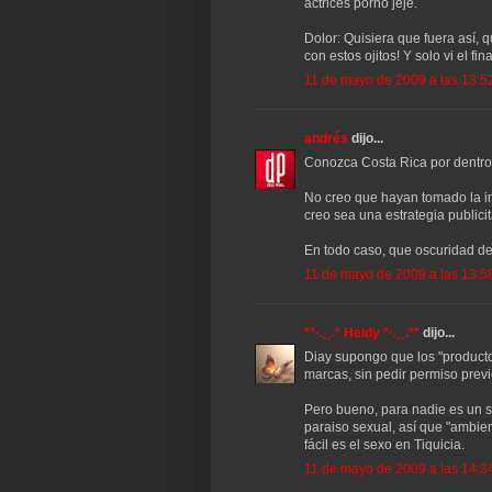
actrices porno jeje.
Dolor: Quisiera que fuera así,
con estos ojitos! Y solo vi el f
11 de mayo de 2009 a las 13:5
andrés
dijo...
Conozca Costa Rica por dentro!!
No creo que hayan tomado la im
creo sea una estrategia publici
En todo caso, que oscuridad de
11 de mayo de 2009 a las 13:5
*°·.¸¸.° Heidy °·.¸¸.°*
dijo...
Diay supongo que los "producto
marcas, sin pedir permiso previ
Pero bueno, para nadie es un s
paraiso sexual, así que "ambie
fácil es el sexo en Tiquicia.
11 de mayo de 2009 a las 14:3