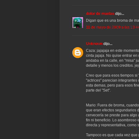
dolor de muelas
dijo...
Digan que es una broma de mal g
11 de mayo de 2009 a las 13:4
Unknown
dijo...
Caza: jajajaja en este momento
cinta jajaja. No quise entrar e
andaba en la calle, en "misa" 
detalle y menos los creditos. je
Creo que para esos tiempos si "
"actrices" parecian integrantes
esta demas, pero para esos fin
parte del "Set".
Mario: Fuera de broma, cuand
que eran efectos segundarios d
cervecería se preste para algo
fin ni beneficio. Lo asombroso
directa y representativa, como s
Tampoco es que cada vez que p