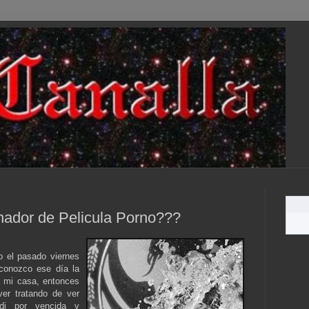
nador de Pelicula Porno???
 el pasado viernes
conozco ese día la
a mi casa, entonces
er tratando de ver
di por vencida y