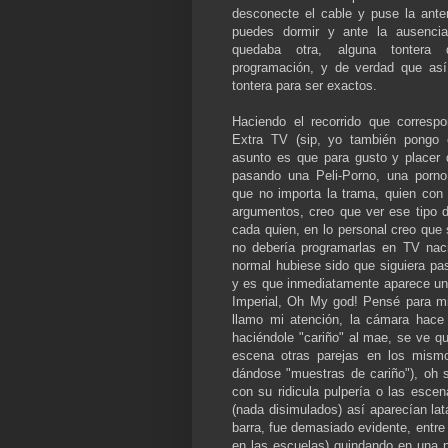
desconecte el cable y puse la anten
puedes dormir y ante la ausenci
quedaba otra, alguna tontera 
programación, y de verdad que as
tontera para ser exactos.
Haciendo el recorrido que corresp
Extra TV (sip, yo también pongo c
asunto es que para gusto y placer
pasando una Peli-Porno, una porno
que no importa la trama, quien con
argumentos, creo que ver ese tipo d
cada quien, en lo personal creo que
no debería programarlas en TV nac
normal hubiese sido que siguiera p
y es que inmediatamente aparece un 
Imperial, Oh My god! Pensé para m
llamo mi atención, la cámara hace 
haciéndole "cariño" al mae, se ve qu
escena otras parejas en los mism
dándose "muestras de cariño"), oh 
con su ridicula pulpería o las esce
(nada disimulados) así aparecían lat
barra, fue demasiado evidente, entre
en las escuelas) guindando en una 