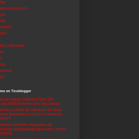
ltar
talones blancos
igro
icia
aciones
igion
a
tura y desamor
to
is
bajo
rguenza
rpe
imo en Ticoblogger
ando García Gutiérrez (SACSA)
uda ₵830 millones a la Seg Social.
rente conflicto de intereses de Silvia
años Barrantes como Ex Viceministra
 MOPT.
rentes acciones irregulares de
rocoop (autobusera) para evitar control
 FISCO.