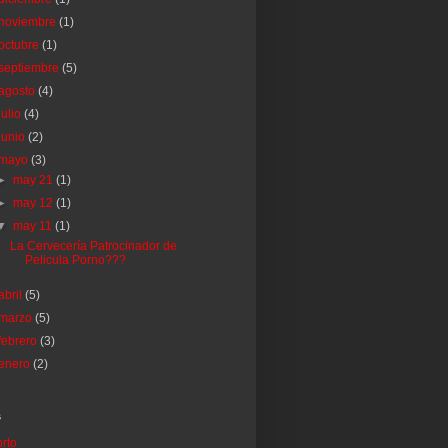
noviembre
(1)
octubre
(1)
septiembre
(5)
agosto
(4)
julio
(4)
junio
(2)
mayo
(3)
►
may 21
(1)
►
may 12
(1)
▼
may 11
(1)
La Cervecería Patrocinador de
Pelicula Porno???
abril
(5)
marzo
(5)
febrero
(3)
enero
(2)
s
rto