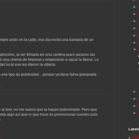
►
►
►
►
►
pre ando en la calle, ese día recibí una llamada de un
►
▼
patrocinio, al ser filmada en una cantina pues sacaron las
ndó una chema de Imperial y empezaron a sacar la faena. Lo
 local ese les dieron la utilería.
 ese tipo de publicidad... porque ya tiene fama granjeada
2
►
►
►
al leer, no me suena que la hayan patrocinado. Pero que
►
mita algo así que lo que hace es promocionar nuestro país
.
Label
6
Abo