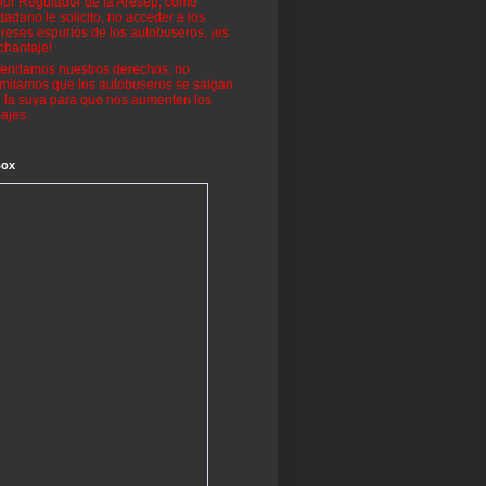
or Regulador de la Aresep, como
dadano le solicito, no acceder a los
ereses espurios de los autobuseros, ¡es
chantaje!
endamos nuestros derechos, no
mitamos que los autobuseros se salgan
 la suya para que nos aumenten los
ajes.
Box