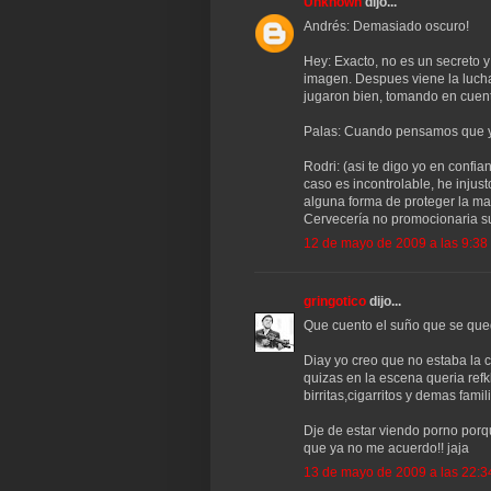
Unknown
dijo...
Andrés: Demasiado oscuro!
Hey: Exacto, no es un secreto y
imagen. Despues viene la lucha
jugaron bien, tomando en cuent
Palas: Cuando pensamos que ya
Rodri: (asi te digo yo en confi
caso es incontrolable, he injust
alguna forma de proteger la ma
Cervecería no promocionaria 
12 de mayo de 2009 a las 9:38
gringotico
dijo...
Que cuento el suño que se quedo
Diay yo creo que no estaba la 
quizas en la escena queria ref
birritas,cigarritos y demas famil
Dje de estar viendo porno por
que ya no me acuerdo!! jaja
13 de mayo de 2009 a las 22:3