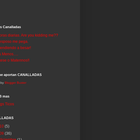
s Canalladas
oras diarias. Are you kidding me??
esposo me pega.
endiendo a besar!
 Menos.....
ese o Matennos!!
ue aportan CANALLADAS
 by
Blogger Buster
B mas
LLADAS
10
(5)
09
(36)
diciembre
(1)