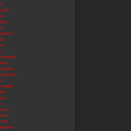
or
acción
sos
ellas
ses
alleros?
cel.
ste
as
iosidades
 amor
icuencia
incuencia
or
fermedad
etes
tos
os
mbres
tiras
eres
lgueadas