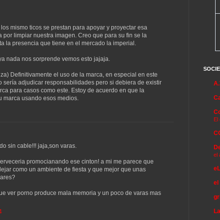
 los mismo ticos se prestan para apoyar y proyectar esa
 por limpiar nuestra imagen. Creo que para su fin se la
a la presencia que tiene en el mercado la imperial.
 nada nos sorprende vemos esto jajaja.
SOCI
anza) Definitivamente el uso de la marca, en especial en este
o sería adjudicar responsabilidades pero si debiera de existir
A.
rca para casos como este. Estoy de acuerdo en que la
Ca
su marca usando esos medios.
Co
El
C
 sin cable!!! jaja,son varas.
De
el
cerveceria promocianando ese cinton! a mi me parece que
eL
klejar como un ambiente de fiesta y que mejor que unas
iares?
el
que ver porno produce mala memoria y un poco de varas mas
gr
L
4