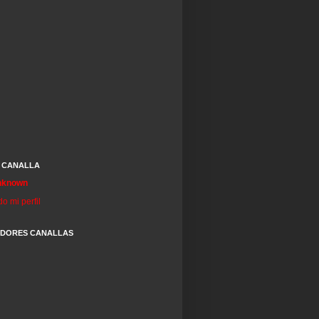
 CANALLA
nknown
do mi perfil
IDORES CANALLAS