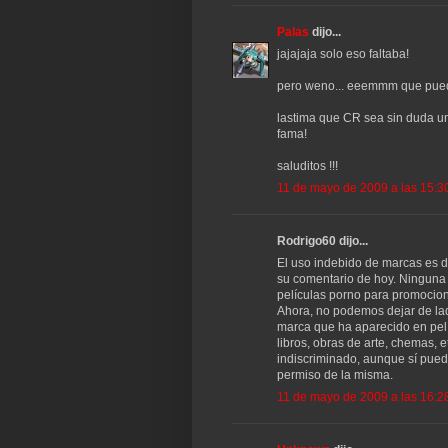
Palas
dijo...
jajajaja solo eso faltaba!
pero weno... eeemmm que puedo
lastima que CR sea sin duda un
fama!
saluditos !!!
11 de mayo de 2009 a las 15:3
Rodrigo60 dijo...
El uso indebido de marcas es 
su comentario de hoy. Ninguna e
películas porno para promocio
Ahora, no podemos dejar de lad
marca que ha aparecido en pelíc
libros, obras de arte, chemas, 
indiscriminado, aunque sí puede
permiso de la misma.
11 de mayo de 2009 a las 16:2