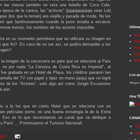
n las mesas también se veía una botella de Coca Cola.
época de la canica, las "actrices" (jajajajajajajaja seas Lol)
pas (los que la tenían) era viejilla y pasada de moda. No les
 por que lastimosamente cuando la puse estaba a escasos
 movie menos, los nombres de los actores imposible.
Ultima
8 h
ría en su momento permitiera que se utilizara su imagen en
Mi 
n que fin?. En caso de no ser así, se podría demandar a los
Apr
magen?.
Dos
Mat
 la imagen de la cervecería es para que se relacione al País
, no por nada "La Cerveza de Costa Rica es Imperial", al
e fue grabada en un Hotel de Playa, los créditos pasaron tan
Los q
antalla del TV con papel y lápiz en mano jujuju) que no logré
Widget
res de los "Actores", solo algo así como Jungle Excursions
rá aún.
Una T
o a la luz que en cierto Hotel que se relaciona con un
ban películas porno, es una buena estrategia la de la Extra
. Eso es lo que necesitamos un canal que se dedique a
CANA
u País! ....Promovamos el Turismo Nacional!.
►
20
▼
20
2009
►