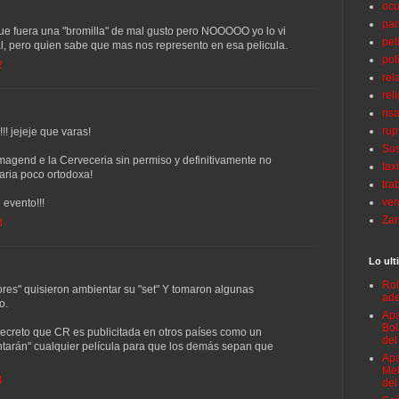
ocu
pan
 que fuera una "bromilla" de mal gusto pero NOOOOO yo lo vi
pel
inal, pero quien sabe que mas nos represento en esa pelicula.
pol
2
rel
rel
ris
rup
! jejeje que varas!
Sus
agend e la Cerveceria sin permiso y definitivamente no
tax
taria poco ortodoxa!
tra
ve
 evento!!!
Za
8
Lo ult
Rol
res" quisieron ambientar su "set" Y tomaron algunas
ade
o.
Apa
Bol
ecreto que CR es publicitada en otros países como un
del
ntarán" cualquier película para que los demás sepan que
Apa
Met
4
del