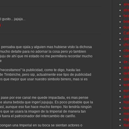
am
atr
be
usto... jajaja...
bot
4
bu
Cab
car
chi
 pensaba que ojala y alguien mas hubiese visto la dichosa
cit
n mucho detalle para no adornar la cosa pero yo tambien
jujuju de ahí que mi estado no me permitiera recordar mucho
cur
je
de
del
necesitamos" la publicidad, como te digo, hasta las
del
 de Timbiriche, pero sip, actualmente ese tipo de publicidad
es que mejor que usar nuestro simbolo birrero, mas si es
dol
en
epr
gus
o pase por ese canal me quede impactada, es mas pense
e aluna bebida que ingerí jujujuju. Es poco probable que la
hij
 así, aunque eso fue hace mucho tiempo. No tendría ningún
ho
 es que se usara la imagen de la Imperial de manera tan
men
i fuera el patrocinador del intercambio de cariño.
muj
ongan una Imperial en su boca se sientan actores o
Na