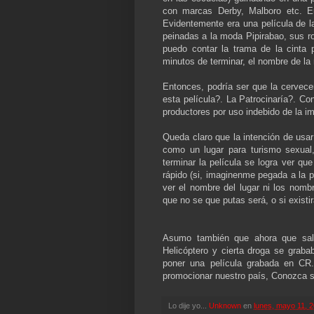
con marcas Derby, Malboro etc. E
Evidentemente era una película de la 
peinadas a la moda Pipirabao, sus ro
puedo contar la trama de la cinta
minutos de terminar, el nombre de la
Entonces, podría ser que la cervece
esta película?. La Patrocinaría?. Co
productores por uso indebido de la i
Queda claro que la intención de usar
como un lugar para turismo sexual
terminar la película se logra ver qu
rápido (si, imaginenme pegada a la p
ver el nombre del lugar ni los nomb
que no se que putas será, o si existi
Asumo también que ahora que sali
Helicóptero y cierta droga se graba
poner una película grabada en CR
promocionar nuestro país, Conozca s
Lo dije yo...
Unknown
en
lunes, mayo 11, 