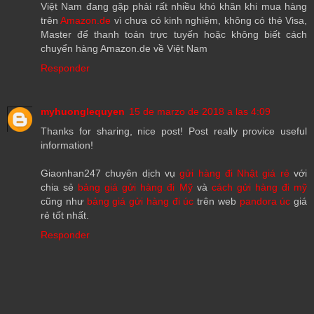
Việt Nam đang gặp phải rất nhiều khó khăn khi mua hàng
trên
Amazon.de
vì chưa có kinh nghiệm, không có thẻ Visa,
Master để thanh toán trực tuyến hoặc không biết cách
chuyển hàng Amazon.de về Việt Nam
Responder
myhuonglequyen
15 de marzo de 2018 a las 4:09
Thanks for sharing, nice post! Post really provice useful
information!
Giaonhan247 chuyên dịch vụ
gửi hàng đi Nhật giá rẻ
với
chia sẻ
bảng giá gửi hàng đi Mỹ
và
cách gửi hàng đi mỹ
cũng như
bảng giá gửi hàng đi úc
trên web
pandora úc
giá
rẻ tốt nhất.
Responder