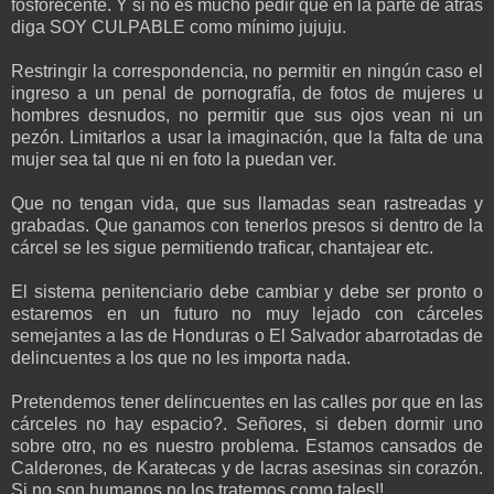
fosforecente. Y si no es mucho pedir que en la parte de atras
diga SOY CULPABLE como mínimo jujuju.
Restringir la correspondencia, no permitir en ningún caso el
ingreso a un penal de pornografía, de fotos de mujeres u
hombres desnudos, no permitir que sus ojos vean ni un
pezón. Limitarlos a usar la imaginación, que la falta de una
mujer sea tal que ni en foto la puedan ver.
Que no tengan vida, que sus llamadas sean rastreadas y
grabadas. Que ganamos con tenerlos presos si dentro de la
cárcel se les sigue permitiendo traficar, chantajear etc.
El sistema penitenciario debe cambiar y debe ser pronto o
estaremos en un futuro no muy lejado con cárceles
semejantes a las de Honduras o El Salvador abarrotadas de
delincuentes a los que no les importa nada.
Pretendemos tener delincuentes en las calles por que en las
cárceles no hay espacio?. Señores, si deben dormir uno
sobre otro, no es nuestro problema. Estamos cansados de
Calderones, de Karatecas y de lacras asesinas sin corazón.
Si no son humanos no los tratemos como tales!!.