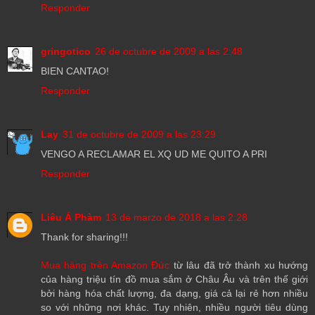
Responder
gringotico
26 de octubre de 2009 a las 2:48
BIEN CANTAO!
Responder
Lay
31 de octubre de 2009 a las 23:29
VENGO A RECLAMAR EL XQ UD ME QUITO A PRI
Responder
Liêu Á Phàm
13 de marzo de 2018 a las 2:28
Thank for sharing!!!
Mua hàng trên Amazon Đức
từ lâu đã trở thành xu hướng
của hàng triệu tín đồ mua sắm ở Châu Âu và trên thế giới
bởi hàng hóa chất lượng, đa dạng, giá cả lại rẻ hơn nhiều
so với những nơi khác. Tuy nhiên, nhiều người tiêu dùng